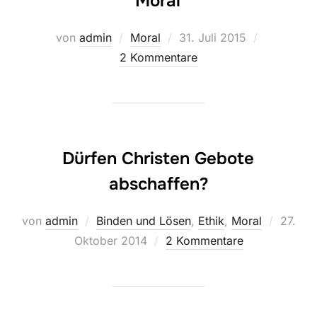
Moral
Veröffentlicht
von
admin
Moral
31. Juli 2015
am
2 Kommentare
Dürfen Christen Gebote
abschaffen?
Veröffe
von
admin
Binden und Lösen
,
Ethik
,
Moral
27.
am
Oktober 2014
2 Kommentare