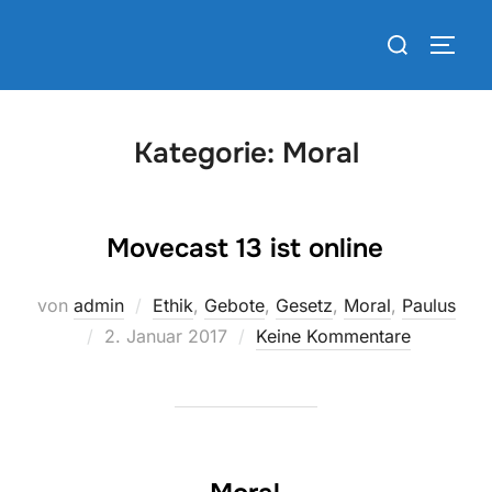
Zum
Suchen
Inhalt
SEIT
nach:
springen
Kategorie:
Moral
Movecast 13 ist online
von
admin
Ethik
,
Gebote
,
Gesetz
,
Moral
,
Paulus
Veröffentlicht
2. Januar 2017
Keine Kommentare
am