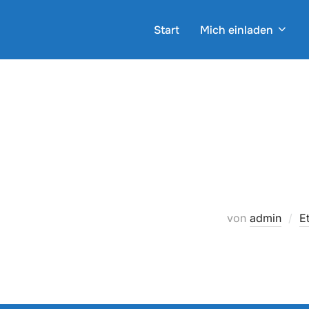
Zum
Inhalt
Start
Mich einladen
springen
von
admin
E