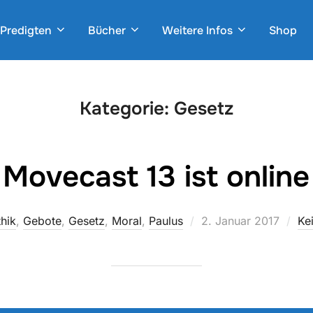
Predigten
Bücher
Weitere Infos
Shop
Kategorie:
Gesetz
Movecast 13 ist online
Veröffentlicht
thik
,
Gebote
,
Gesetz
,
Moral
,
Paulus
2. Januar 2017
Ke
am