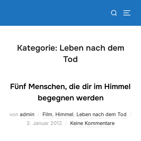
Zum
Suchen
Inhalt
SEIT
nach:
springen
Kategorie:
Leben nach dem
Tod
Fünf Menschen, die dir im Himmel
begegnen werden
von
admin
Film
,
Himmel
,
Leben nach dem Tod
Veröffentlicht
3. Januar 2012
Keine Kommentare
am