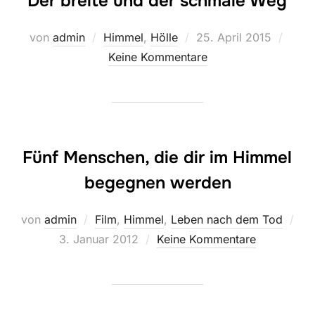
Der breite und der schmale Weg
Veröffentlicht
von
admin
Himmel
,
Hölle
25. April 2015
am
Keine Kommentare
Fünf Menschen, die dir im Himmel
begegnen werden
von
admin
Film
,
Himmel
,
Leben nach dem Tod
Veröffentlicht
3. Januar 2012
Keine Kommentare
am