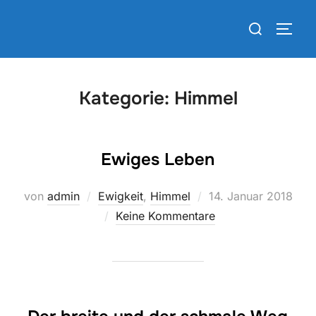
Zum
Suchen
Inhalt
SEIT
nach:
springen
Kategorie:
Himmel
Ewiges Leben
Veröffentlicht
von
admin
Ewigkeit
,
Himmel
14. Januar 2018
am
Keine Kommentare