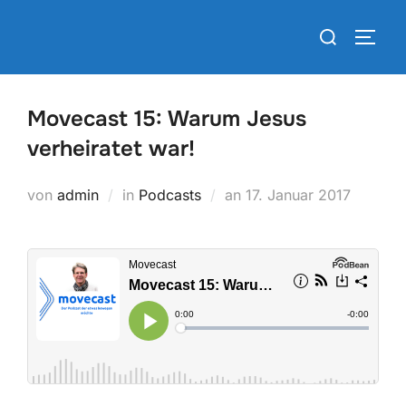
Zum
Suchen
Inhalt
SEIT
nach:
springen
Movecast 15: Warum Jesus
verheiratet war!
Veröffentlicht
von
admin
in
Podcasts
an
17. Januar 2017
am