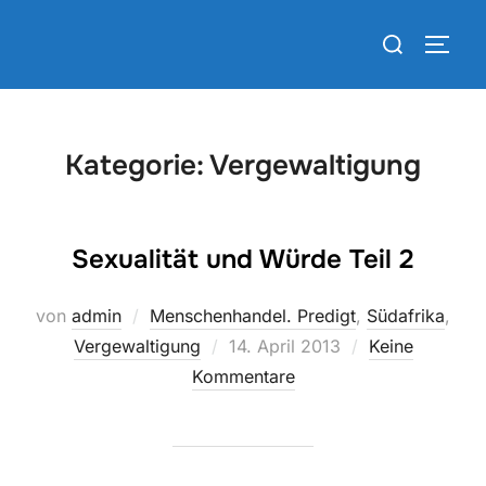
Zum
Suchen
Inhalt
SEIT
nach:
springen
Kategorie:
Vergewaltigung
Sexualität und Würde Teil 2
von
admin
Menschenhandel. Predigt
,
Südafrika
,
Veröffentlicht
Vergewaltigung
14. April 2013
Keine
am
Kommentare