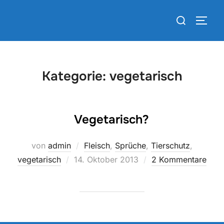
Zum
Suchen
Inhalt
SEIT
nach:
springen
Kategorie:
vegetarisch
Vegetarisch?
von
admin
Fleisch
,
Sprüche
,
Tierschutz
,
Veröffentlicht
vegetarisch
14. Oktober 2013
2 Kommentare
am