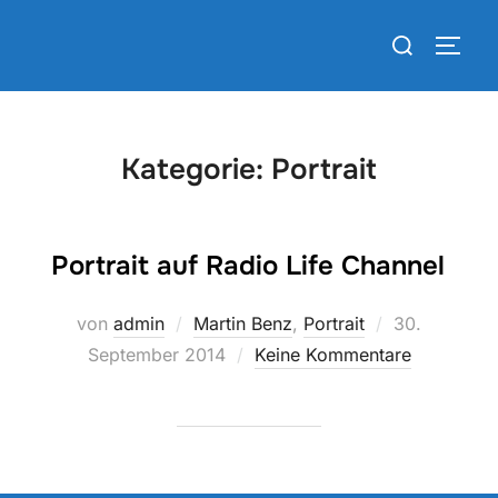
Zum
Suchen
Inhalt
SEIT
nach:
springen
Kategorie:
Portrait
Portrait auf Radio Life Channel
Veröffentlich
von
admin
Martin Benz
,
Portrait
30.
am
September 2014
Keine Kommentare