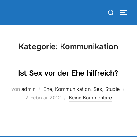
Zum
Suchen
Inhalt
SEIT
nach:
springen
Kategorie:
Kommunikation
Ist Sex vor der Ehe hilfreich?
Veröf
von
admin
Ehe
,
Kommunikation
,
Sex
,
Studie
am
7. Februar 2012
Keine Kommentare