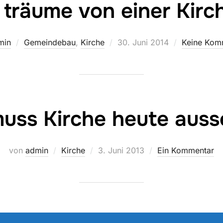
 träume von einer Kir
Veröffentlicht
min
Gemeindebau
,
Kirche
30. Juni 2014
Keine Kom
am
uss Kirche heute aus
Veröffentlicht
von
admin
Kirche
3. Juni 2013
Ein Kommentar
am