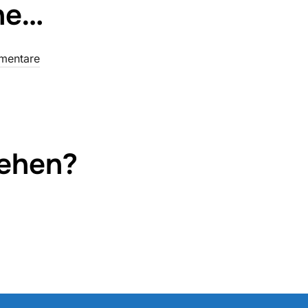
che…
mentare
sehen?