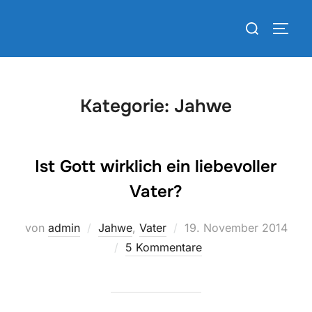
Zum
Suchen
Inhalt
SEIT
nach:
springen
Kategorie:
Jahwe
Ist Gott wirklich ein liebevoller
Vater?
Veröffentlicht
von
admin
Jahwe
,
Vater
19. November 2014
am
5 Kommentare