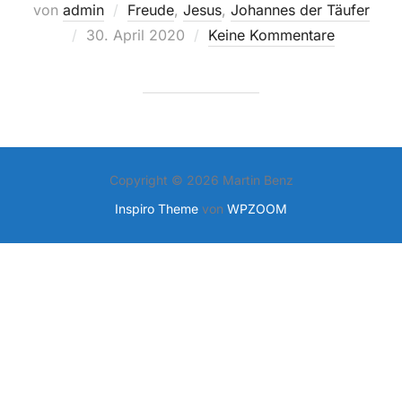
von
admin
Freude
,
Jesus
,
Johannes der Täufer
Veröffentlicht
30. April 2020
Keine Kommentare
am
Copyright © 2026 Martin Benz
Inspiro Theme
von
WPZOOM