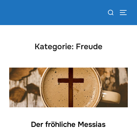
Zum
Suchen
Inhalt
SEIT
nach:
springen
Kategorie:
Freude
Der fröhliche Messias