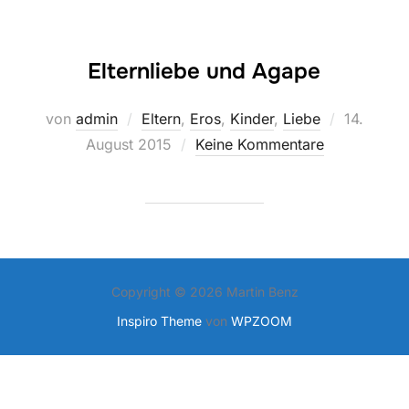
Elternliebe und Agape
Veröffentl
von
admin
Eltern
,
Eros
,
Kinder
,
Liebe
14.
am
August 2015
Keine Kommentare
Copyright © 2026 Martin Benz
Inspiro Theme
von
WPZOOM