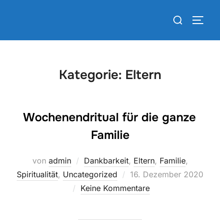
Zum
Suchen
Inhalt
SEIT
nach:
springen
Kategorie:
Eltern
Wochenendritual für die ganze
Familie
von
admin
Dankbarkeit
,
Eltern
,
Familie
,
Veröffentlicht
Spiritualität
,
Uncategorized
16. Dezember 2020
am
Keine Kommentare