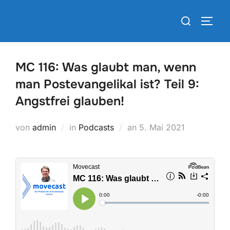
Zum
Suchen
Inhalt
SEIT
nach:
springen
MC 116: Was glaubt man, wenn
man Postevangelikal ist? Teil 9:
Angstfrei glauben!
Veröffentlicht
von
admin
in
Podcasts
an
5. Mai 2021
am