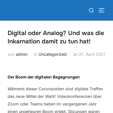
Zum
Suchen
Inhalt
SEIT
nach:
springen
Digital oder Analog? Und was die
Inkarnation damit zu tun hat!
Veröffentlicht
von
admin
in
Uncategorized
an
21. April 2021
am
Der Boom der digitalen Begegnungen
Während dieser Coronazeiten sind digitale Treffen
das neue Mittel der Wahl! Videokonferenzen über
Zoom oder Teams haben im vergangenen Jahr
einen ungeheuren Boom erlebt. Sitzungen waren