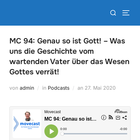
Zum
Suchen
Inhalt
SEIT
nach:
springen
MC 94: Genau so ist Gott! – Was
uns die Geschichte vom
wartenden Vater über das Wesen
Gottes verrät!
Veröffentlicht
von
admin
in
Podcasts
an
27. Mai 2020
am