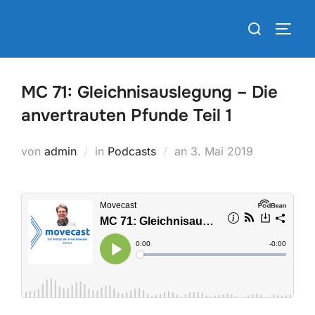
Zum
Suchen
Inhalt
SEIT
nach:
springen
MC 71: Gleichnisauslegung – Die
anvertrauten Pfunde Teil 1
Veröffentlicht
von
admin
in
Podcasts
an
3. Mai 2019
am