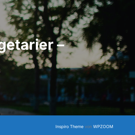
etarier –
Inspiro Theme
von
WPZOOM