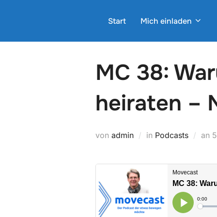
Zum
Inhalt
Start
Mich einladen
springen
MC 38: Waru
heiraten – 
V
von
admin
in
Podcasts
an
5