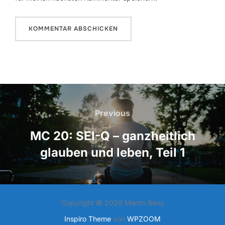
Beitragsnavigation
Previous
Previous
MC 20: SEI-Q – ganzheitlich
glauben und leben, Teil 1
Copyright © 2026 Martin Benz
Inspiro Theme
von
WPZOOM