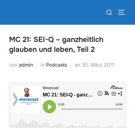
Zum
Suchen
Inhalt
SEIT
nach:
springen
MC 21: SEI-Q – ganzheitlich
glauben und leben, Teil 2
Veröffentlicht
von
admin
in
Podcasts
an
30. März 2017
am