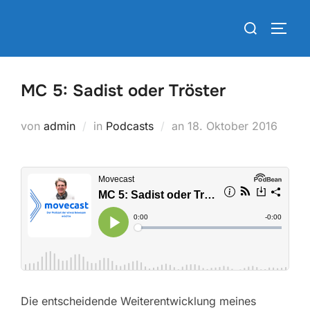
Zum
Suchen
Inhalt
SEIT
nach:
springen
MC 5: Sadist oder Tröster
Veröffentlicht
von
admin
in
Podcasts
an
18. Oktober 2016
am
Die entscheidende Weiterentwicklung meines