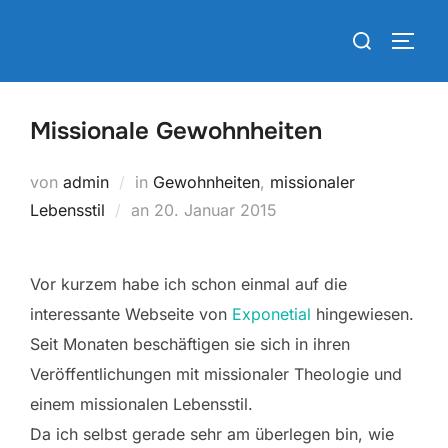
Zum
Suchen
Inhalt
SEIT
nach:
springen
Missionale Gewohnheiten
von
admin
in
Gewohnheiten
,
missionaler
Veröffentlicht
Lebensstil
an
20. Januar 2015
am
Vor kurzem habe ich schon einmal auf die
interessante Webseite von
Exponetial
hingewiesen.
Seit Monaten beschäftigen sie sich in ihren
Veröffentlichungen mit missionaler Theologie und
einem missionalen Lebensstil.
Da ich selbst gerade sehr am überlegen bin, wie