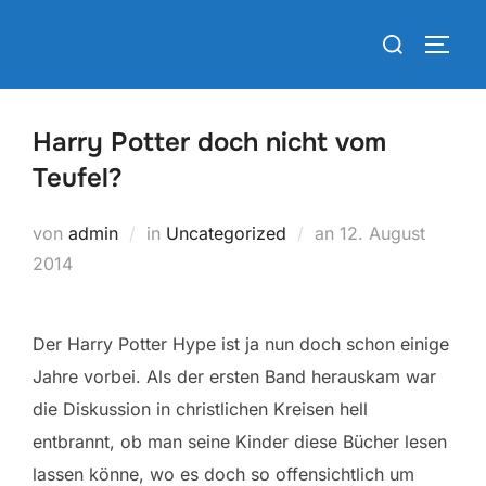
Zum
Suchen
Inhalt
SEIT
nach:
springen
Harry Potter doch nicht vom
Teufel?
Veröffentlicht
von
admin
in
Uncategorized
an
12. August
am
2014
Der Harry Potter Hype ist ja nun doch schon einige
Jahre vorbei. Als der ersten Band herauskam war
die Diskussion in christlichen Kreisen hell
entbrannt, ob man seine Kinder diese Bücher lesen
lassen könne, wo es doch so offensichtlich um