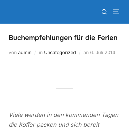
Zum
Suchen
Inhalt
SEIT
nach:
springen
Buchempfehlungen für die Ferien
Veröffentlicht
von
admin
in
Uncategorized
an
6. Juli 2014
am
V
iele werden in den kommenden Tagen
die Koffer packen und sich bereit