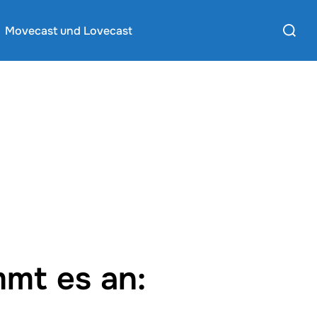
Suchen
Movecast und Lovecast
nach:
mmt es an: