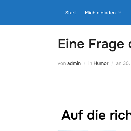
Zum
Inhalt
Start
Mich einladen
springen
Eine Frage 
Verö
von
admin
in
Humor
an
30.
am
Auf die ri