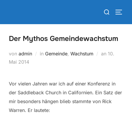
Zum
Suchen
Inhalt
SEIT
nach:
springen
Der Mythos Gemeindewachstum
Veröffentli
von
admin
in
Gemeinde
,
Wachstum
an
10.
am
Mai 2014
Vor vielen Jahren war ich auf einer Konferenz in
der Saddleback Church in Californien. Ein Satz der
mir besonders hängen blieb stammte von Rick
Warren. Er lautete: