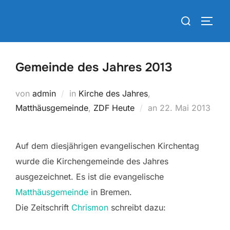
Zum
Suchen
Inhalt
SEIT
nach:
springen
Gemeinde des Jahres 2013
von
admin
in
Kirche des Jahres
,
Veröffentlicht
Matthäusgemeinde
,
ZDF Heute
an
22. Mai 2013
am
Auf dem diesjährigen evangelischen Kirchentag
wurde die Kirchengemeinde des Jahres
ausgezeichnet. Es ist die evangelische
Matthäusgemeinde
in Bremen.
Die Zeitschrift
Chrismon
schreibt dazu: