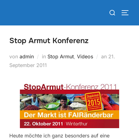
Zum
Suchen
Inhalt
SEIT
nach:
springen
Stop Armut Konferenz
Veröffentlicht
von
admin
in
Stop Armut
,
Videos
an
21.
am
September 2011
Heute möchte ich ganz besonders auf eine