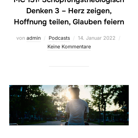
Denken 3 – Herz zeigen,
Hoffnung teilen, Glauben feiern
Veröffentlicht
von
admin
Podcasts
14. Januar 2022
am
Keine Kommentare