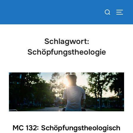
Zum
Suchen
Inhalt
SEIT
nach:
springen
Schlagwort:
Schöpfungstheologie
MC 132: Schöpfungstheologisch