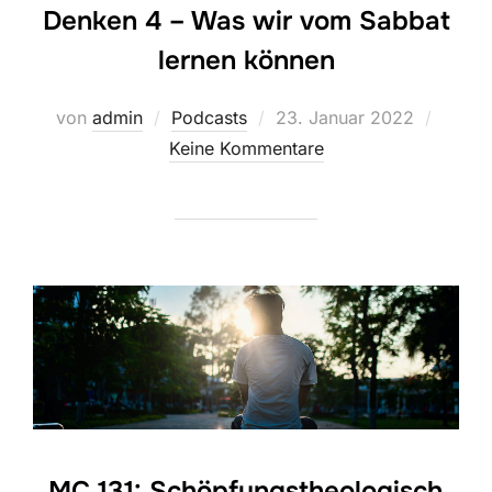
Denken 4 – Was wir vom Sabbat
lernen können
Veröffentlicht
von
admin
Podcasts
23. Januar 2022
am
Keine Kommentare
MC 131: Schöpfungstheologisch