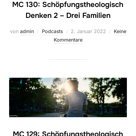
MC 130: Schöpfungstheologisch
Denken 2 – Drei Familien
Veröffentlicht
von
admin
Podcasts
2. Januar 2022
Keine
am
Kommentare
MC 129: Schöpfungstheologisch