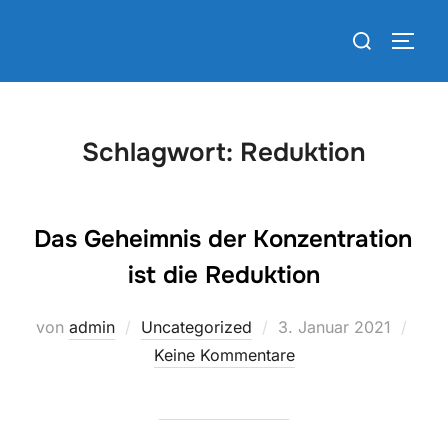
Zum
Suchen
Inhalt
SEIT
nach:
springen
Schlagwort:
Reduktion
Das Geheimnis der Konzentration
ist die Reduktion
Veröffentlicht
von
admin
Uncategorized
3. Januar 2021
am
Keine Kommentare