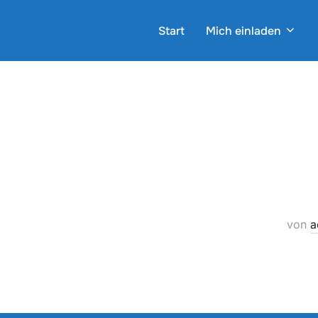
Zum
Inhalt
Start
Mich einladen
springen
von
a