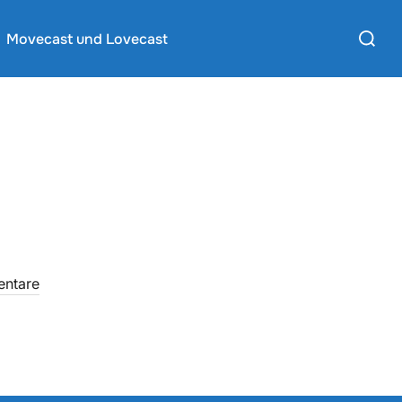
Suchen
Movecast und Lovecast
nach:
ntare