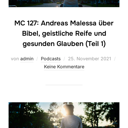
MC 127: Andreas Malessa über
Bibel, geistliche Reife und
gesunden Glauben (Teil 1)
Veröffentlicht
von
admin
Podcasts
25. November 2021
am
Keine Kommentare