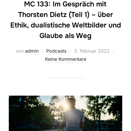
MC 133: Im Gespräch mit
Thorsten Dietz (Teil 1) – über
Ethik, dualistische Weltbilder und
Glaube als Weg
Veröffentlicht
von
admin
Podcasts
3. Februar 2022
am
Keine Kommentare