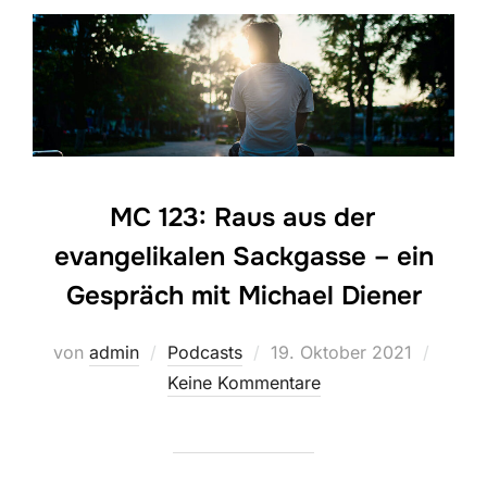
MC 123: Raus aus der
evangelikalen Sackgasse – ein
Gespräch mit Michael Diener
Veröffentlicht
von
admin
Podcasts
19. Oktober 2021
am
Keine Kommentare