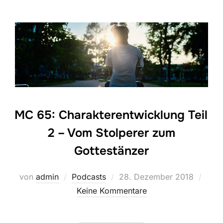
MC 65: Charakterentwicklung Teil
2 – Vom Stolperer zum
Gottestänzer
Veröffentlicht
von
admin
Podcasts
28. Dezember 2018
am
Keine Kommentare