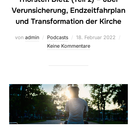
Verunsicherung, Endzeitfahrplan
und Transformation der Kirche
Veröffentlicht
von
admin
Podcasts
18. Februar 2022
am
Keine Kommentare