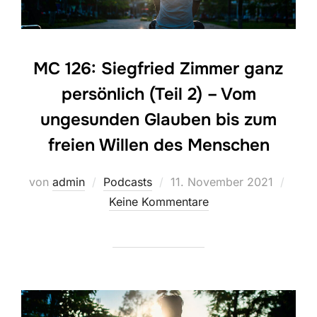
MC 126: Siegfried Zimmer ganz
persönlich (Teil 2) – Vom
ungesunden Glauben bis zum
freien Willen des Menschen
Veröffentlicht
von
admin
Podcasts
11. November 2021
am
Keine Kommentare