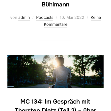
Bühlmann
Veröffentlicht
von
admin
Podcasts
10. Mai 2022
Keine
am
Kommentare
MC 134: Im Gespräch mit
Thorsten Dietz (Teil 2) – über