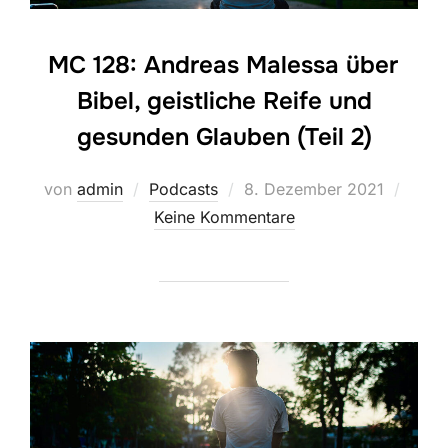
MC 128: Andreas Malessa über
Bibel, geistliche Reife und
gesunden Glauben (Teil 2)
Veröffentlicht
von
admin
Podcasts
8. Dezember 2021
am
Keine Kommentare