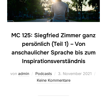
MC 125: Siegfried Zimmer ganz
persönlich (Teil 1) – Von
anschaulicher Sprache bis zum
Inspirationsverständnis
Veröffentlicht
von
admin
Podcasts
3. November 2021
am
Keine Kommentare