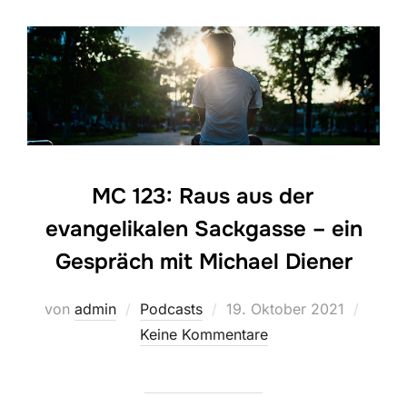
MC 123: Raus aus der
evangelikalen Sackgasse – ein
Gespräch mit Michael Diener
Veröffentlicht
von
admin
Podcasts
19. Oktober 2021
am
Keine Kommentare